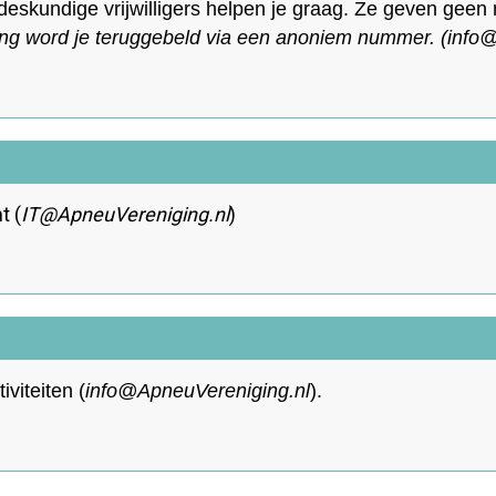
skundige vrijwilligers helpen je graag. Ze geven geen 
ng word je teruggebeld via een anoniem nummer.
(
ofni
@
t (
TI
@ApneuVereniging.nl
)
viteiten (
info@ApneuV
ereniging.nl
).