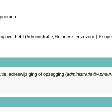
 opnemen.
ag over hebt (Administratie, Helpdesk, enzovoort). Er op
utie, adreswijziging of opzegging
(
eitartsinimda
@ApneuVe